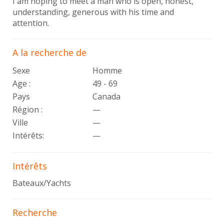
I am hoping to meet a man who is open, honest,
understanding, generous with his time and
attention.
A la recherche de
Sexe
Homme
Age :
49 - 69
Pays
Canada
Région :
—
Ville
—
Intérêts
:
—
Intérêts
Bateaux/Yachts
Recherche