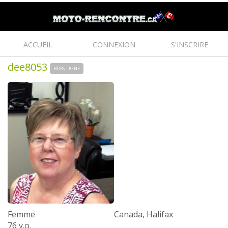
ACCUEIL
CONNEXION
S'INSCRIRE
dee8053
HORS-LIGNE
Femme
Canada, Halifax
76 y.o.